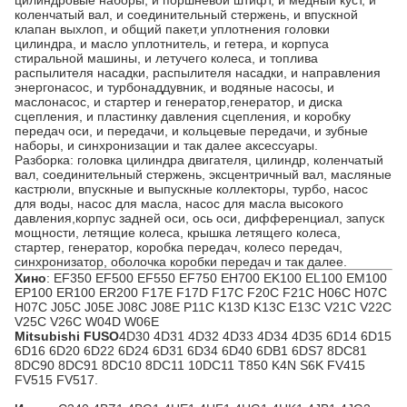
коленчатый вал, и соединительный стержень, и впускной
клапан выхлоп, и общий пакет,и уплотнения головки
цилиндра, и масло уплотнитель, и гетера, и корпуса
стиральной машины, и летучего колеса, и топлива
распылителя насадки, распылителя насадки, и направления
энергонасос, и турбонаддувник, и водяные насосы, и
маслонасос, и стартер и генератор,генератор, и диска
сцепления, и пластинку давления сцепления, и коробку
передач оси, и передачи, и кольцевые передачи, и зубные
наборы, и синхронизации и так далее аксессуары.
Разборка: головка цилиндра двигателя, цилиндр, коленчатый
вал, соединительный стержень, эксцентричный вал, масляные
кастрюли, впускные и выпускные коллекторы, турбо, насос
для воды, насос для масла, насос для масла высокого
давления,корпус задней оси, ось оси, дифференциал, запуск
мощности, летящие колеса, крышка летящего колеса,
стартер, генератор, коробка передач, колесо передач,
синхронизатор, оболочка коробки передач и так далее.
Хино
: EF350 EF500 EF550 EF750 EH700 EK100 EL100 EM100
EP100 ER100 ER200 F17E F17D F17C F20C F21C H06C H07C
H07C J05C J05E J08C J08E P11C K13D K13C E13C V21C V22C
V25C V26C W04D W06E
Mitsubishi FUSO
4D30 4D31 4D32 4D33 4D34 4D35 6D14 6D15
6D16 6D20 6D22 6D24 6D31 6D34 6D40 6DB1 6DS7 8DC81
8DC90 8DC91 8DC10 8DC11 10DC11 T850 K4N S6K FV415
FV515 FV517.