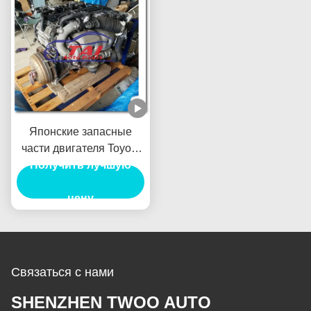
Японские запасные
части двигателя Toyota
2JZ 1JZ двигатель с
Получить лучшую
отличными
эксплуатационными
цену
характеристиками 1HZ
2KD
Связаться с нами
SHENZHEN TWOO AUTO