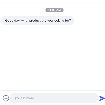
+86-185-7643-6547
11:03 AM
Good day, what product are you looking for?
Китай Хорошее качество Части японских двигателей
Доставщик. -2026 SHENZHEN TWOO AUTO INDUSTRIAL LTD
Все права защищены.
Политика конфиденциальности
|
Карта сайта