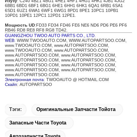
Изузу
: C240 4BZ1 4BG1 4HE1 4HF1 4HG1 4HK1 4JB1 4JG2
6BB1 6BD1 6BF1 6BG1 6HE1 6HH1 6HK1 6QA1 6RB1 6SA1
6SD1 6UZ1 6WA1 6WF1 6WG1 8PD1 8PE1 10PC1 10PB1
10PD1 10PE1 12PC1 12PD1 12PE1.
Мощность UD
:FD33 FD34 FD46 FE6 NE6 ND6 PD6 PE6 PF6
RB46 RD8 RE8 RF8 RG8 TD42.
GUANGZHOU TWOO AUTO PARTS CO., LTD.
WEB
: WWW.TWOOAUTO.COM, WWW.AUTOPARTSOO.COM,
www.TWOOAUTO.COM, www.AUTOPARTSOO.COM,
www.TWOOAUTO.COM, www.AUTOPARTSOO.COM,
www.AUTOPARTSOO.COM, www.AUTOPARTSOO.COM,
www.AUTOPARTSOO.COM, www.AUTOPARTSOO.COM,
www.AUTOPARTSOO.COM, www.AUTOPARTSOO.COM,
www.AUTOPARTSOO.COM, www.AUTOPARTSOO.COM,
www.AUTOPARTSOO.COM.
Электронная почта
: TWOOAUTO @ HOTMAIL.COM
Скайп
: AUTOPARTSOO
Тэги:
Оригинальные Запчасти Тойота
Запасные Части Toyota
Автозапчасти Toyota