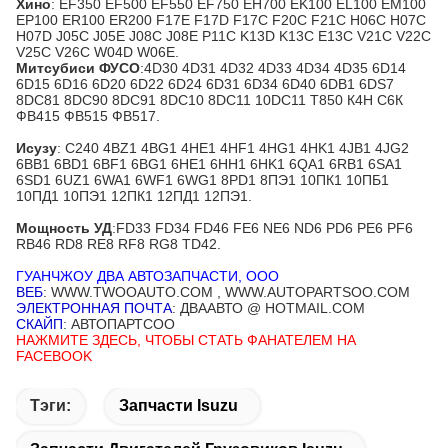
Хино
: EF350 EF500 EF550 EF750 EH700 EK100 EL100 EM100
EP100 ER100 ER200 F17E F17D F17C F20C F21C H06C H07C
H07D J05C J05E J08C J08E P11C K13D K13C E13C V21C V22C
V25C V26C W04D W06E.
Митсубиси ФУСО
:4D30 4D31 4D32 4D33 4D34 4D35 6D14
6D15 6D16 6D20 6D22 6D24 6D31 6D34 6D40 6DB1 6DS7
8DC81 8DC90 8DC91 8DC10 8DC11 10DC11 Т850 К4Н С6К
ФВ415 ФВ515 ФВ517.
Исузу
: C240 4BZ1 4BG1 4HE1 4HF1 4HG1 4HK1 4JB1 4JG2
6BB1 6BD1 6BF1 6BG1 6HE1 6HH1 6HK1 6QA1 6RB1 6SA1
6SD1 6UZ1 6WA1 6WF1 6WG1 8PD1 8ПЭ1 10ПК1 10ПБ1
10ПД1 10ПЭ1 12ПК1 12ПД1 12ПЭ1.
Мощность УД
:FD33 FD34 FD46 FE6 NE6 ND6 PD6 PE6 PF6
RB46 RD8 RE8 RF8 RG8 TD42.
ГУАНЧЖОУ ДВА АВТОЗАПЧАСТИ, ООО
ВЕБ
: WWW.TWOOAUTO.COM , WWW.AUTOPARTSOO.COM
ЭЛЕКТРОННАЯ ПОЧТА
: ДВААВТО @ HOTMAIL.COM
СКАЙП
: АВТОПАРТСОО
НАЖМИТЕ ЗДЕСЬ, ЧТОБЫ СТАТЬ ФАНАТЕЛЕМ НА
FACEBOOK
Тэги:
Запчасти Isuzu