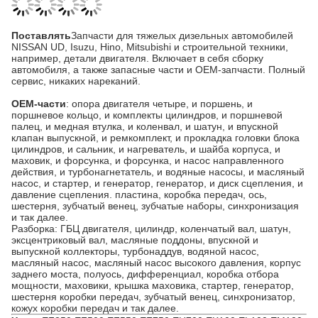
Поставлять
Запчасти для тяжелых дизельных автомобилей
NISSAN UD, Isuzu, Hino, Mitsubishi и строительной техники,
например, детали двигателя. Включает в себя сборку
автомобиля, а также запасные части и OEM-запчасти. Полный
сервис, никаких нареканий.
OEM-части
: опора двигателя четыре, и поршень, и
поршневое кольцо, и комплекты цилиндров, и поршневой
палец, и медная втулка, и коленвал, и шатун, и впускной
клапан выпускной, и ремкомплект, и прокладка головки блока
цилиндров, и сальник, и нагреватель, и шайба корпуса, и
маховик, и форсунка, и форсунка, и насос направленного
действия, и турбонагнетатель, и водяные насосы, и масляный
насос, и стартер, и генератор, генератор, и диск сцепления, и
давление сцепления. пластина, коробка передач, ось,
шестерня, зубчатый венец, зубчатые наборы, синхронизация
и так далее.
Разборка: ГБЦ двигателя, цилиндр, коленчатый вал, шатун,
эксцентриковый вал, масляные поддоны, впускной и
выпускной коллекторы, турбонаддув, водяной насос,
масляный насос, масляный насос высокого давления, корпус
заднего моста, полуось, дифференциал, коробка отбора
мощности, маховики, крышка маховика, стартер, генератор,
шестерня коробки передач, зубчатый венец, синхронизатор,
кожух коробки передач и так далее.