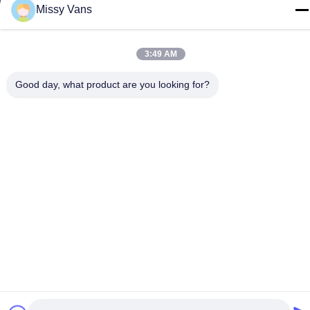
Шэньчжэнь, КНР
Missy Vans
Тел.
+86-185-7643-6547
3:49 AM
Good day, what product are you looking for?
Китай Хорошее качество Части японских двигателей
Доставщик. -2026 SHENZHEN TWOO AUTO INDUSTRIAL LTD
Все права защищены.
Политика конфиденциальности
|
Карта сайта