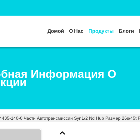
Домой
О Нас
Продукты
Блоги
бная Информация О
кции
4435-140-0 Части Автотрансмиссии Syn1/2 Nd Hub Размер 26s/45t Р