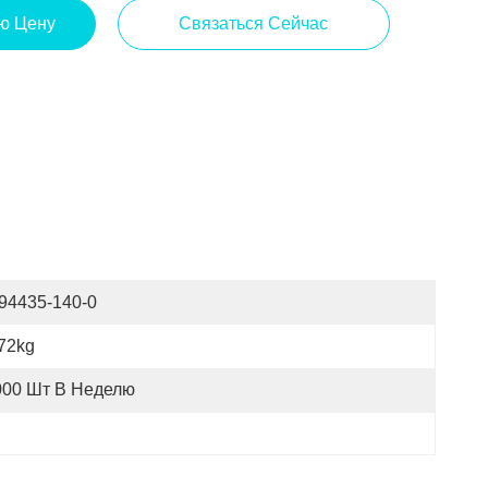
ю Цену
Связаться Сейчас
-94435-140-0
72kg
000 Шт В Неделю