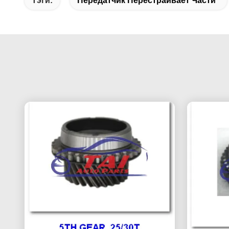
Тэги:
Передатчик Перестраивает Части