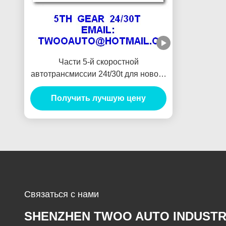
Части 5-й скоростной
автотрансмиссии 24t/30t для нового
Tfr пикапа высокой
Получить лучшую цену
производительности
Связаться с нами
SHENZHEN TWOO AUTO INDUSTR