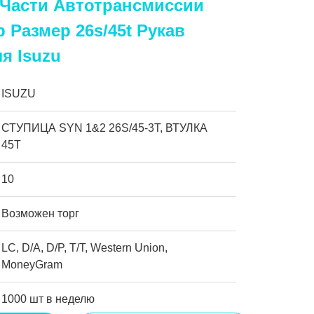
0 Части Автотрансмиссии
b Размер 26s/45t Рукав
ля Isuzu
ISUZU
СТУПИЦА SYN 1&2 26S/45-3T, ВТУЛКА
45T
10
Возможен торг
LC, D/A, D/P, T/T, Western Union,
MoneyGram
1000 шт в неделю