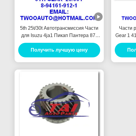
5th 25t/30t Автотрансмиссия Части
Части 
для Isuzu 4ja1 Пикап Пантера 87"
Gear 1 41
90" 8-94161-912-1высокая
Получить лучшую цену
производительность
Пол