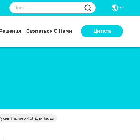
Решения
Связаться С Нами
Цитата
укав Размер 45t Для Isuzu