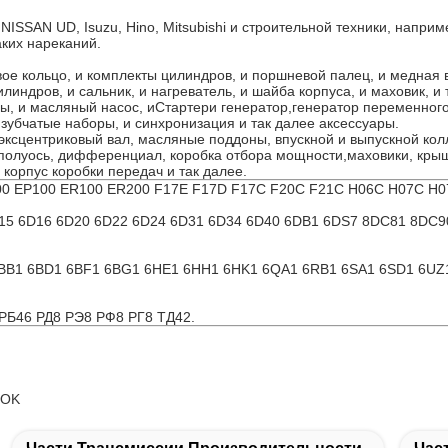
ISSAN UD, Isuzu, Hino, Mitsubishi и строительной техники, наприм
аких нареканий.
ое кольцо, и комплекты цилиндров, и поршневой палец, и медная в
илиндров, и сальник, и нагреватель, и шайба корпуса, и маховик, и
ы, и масляный насос, и
Стартер
и генератор,
генератор переменного
 зубчатые наборы, и синхронизация и так далее аксессуары.
 эксцентриковый вал, масляные поддоны, впускной и выпускной кол
 полуось, дифференциал, коробка отбора мощности,
маховики
, кры
 корпус коробки передач и так далее.
00 EP100 ER100 ER200 F17E F17D F17C F20C F21C H06C H07C H
15 6D16 6D20 6D22 6D24 6D31 6D34 6D40 6DB1 6DS7 8DC81 8DC9
6BB1 6BD1 6BF1 6BG1 6HE1 6HH1 6HK1 6QA1 6RB1 6SA1 6SD1 6U
РБ46 РД8 РЭ8 РФ8 РГ8 ТД42.
OOK