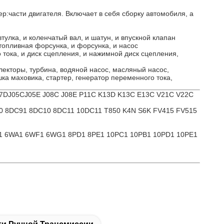
ер:
части двигателя
. Включает в себя сборку автомобиля, а
тулка, и коленчатый вал, и шатун, и впускной клапан
 топливная форсунка, и форсунка, и насос
 тока
, и диск сцепления, и нажимной диск сцепления,
лекторы, турбина, водяной насос, масляный насос,
шка маховика, стартер, генератор переменного тока,
07D
J05C
J05E J08C J08E P11C K13D K13C E13C V21C V22C
0 8DC91 8DC10 8DC11 10DC11 T850 K4N S6K FV415 FV515
Z1 6WA1 6WF1 6WG1 8PD1 8PE1 10PC1 10PB1 10PD1 10PE1