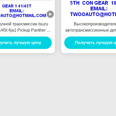
ручной трансмиссии Isuzu
Высокопроизводител
/45t 4ja1 Pickup Panther Tfr
автотрансмиссионные дет
90"
49t для Isuzu New Tfr 
учить лучшую цену
Получить лучшую 