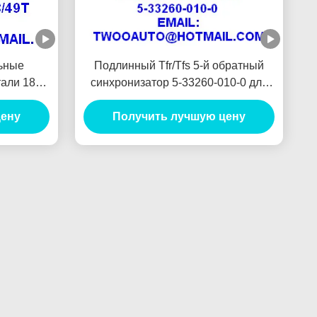
ьные
Подлинный Tfr/Tfs 5-й обратный
али 18s /
синхронизатор 5-33260-010-0 для
Pickup
пикапа Isuzu 4ja1
цену
Получить лучшую цену