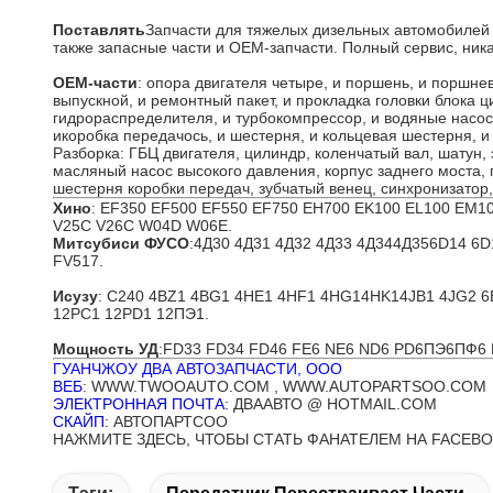
Поставлять
Запчасти для тяжелых дизельных автомобилей N
также запасные части и OEM-запчасти. Полный сервис, ник
OEM-части
: опора двигателя четыре, и поршень, и поршнев
выпускной, и ремонтный пакет, и прокладка головки блока ц
гидрораспределителя, и турбокомпрессор, и водяные насос
и
коробка передач
ось, и шестерня, и кольцевая шестерня, и
Разборка: ГБЦ двигателя, цилиндр, коленчатый вал, шатун,
масляный насос высокого давления, корпус заднего моста,
шестерня коробки передач, зубчатый венец, синхронизатор,
Хино
: EF350 EF500 EF550 EF750 EH700 EK100 EL100 EM1
V25C V26C W04D W06E.
Митсубиси ФУСО
:4Д30 4Д31 4Д32 4Д33 4Д34
4Д35
6D14 6D
FV517
.
Исузу
: C240 ​​4BZ1 4BG1 4HE1 4HF1 4HG1
4HK1
4JB1 4JG2 
12PC1 12PD1 12ПЭ1.
Мощность УД
:FD33 FD34 FD46 FE6 NE6 ND6 PD6
ПЭ6
ПФ6 
ГУАНЧЖОУ ДВА АВТОЗАПЧАСТИ, ООО
ВЕБ
: WWW.TWOOAUTO.COM , WWW.AUTOPARTSOO.COM
ЭЛЕКТРОННАЯ ПОЧТА
: ДВААВТО @ HOTMAIL.COM
СКАЙП
: АВТОПАРТСОО
НАЖМИТЕ ЗДЕСЬ, ЧТОБЫ СТАТЬ ФАНАТЕЛЕМ НА FACEB