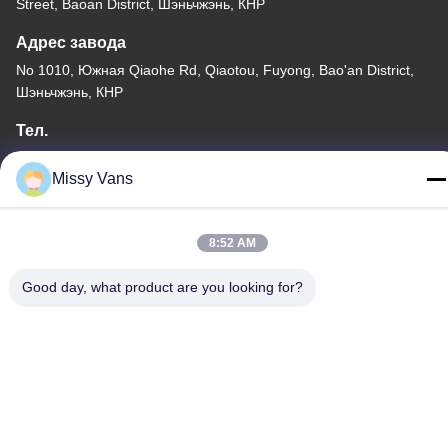
Street, Baoan District, Шэньчжэнь, КНР
Адрес завода
No 1010, Южная Qiaohe Rd, Qiaotou, Fuyong, Bao'an District,
Шэньчжэнь, КНР
Тел.
+86-185-7643-6547
Missy Vans
8:52 AM
Китай Хорошее качество Части японских двигателей
Good day, what product are you looking for?
Доставщик. -2026 SHENZHEN TWOO AUTO INDUSTRIAL LTD
Все права защищены.
Политика конфиденциальности
|
Карта сайта