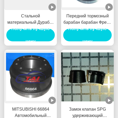
Стальной
Передний тормозный
материальный Дурабле
барабан барабан Френо
Получить лучшую
Ступицы колеса
Делантеро постоянный
Получить лучшую
внедорожника
генератор питания для
альтернатора низкого
цену
MITSUBISHI 1414153
цену
Рпм для БЭНЗ/
ХЮНАДИ
MITSUBISHI 66864
Замок клапан SPG
Автомобильный
удерживающий