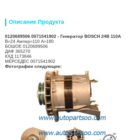
Описание Продукта
0120689506 0071541902 - Генератор BOSCH 24В 110А
В=24 Ампер=110 А=180
БОШ
ОЕ 0120689506
ДАФ 365270
КХД 1173846
МЕРСЕДЕС 0071541902
Фотографии следующие: