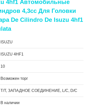
uzu 4hf1 Автомобильные
ндров 4,3cc Для Головки
a De Cilindro De Isuzu 4hf1
lata
ISUZU
ISUZU 4HF1
10
Возможен торг
T/T, ЗАПАДНОЕ СОЕДИНЕНИЕ, L/C, D/C
В наличии