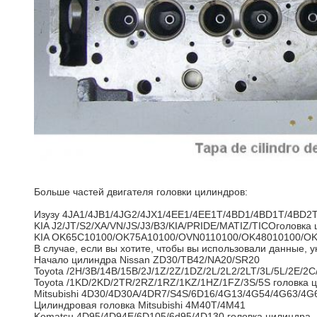
Больше частей двигателя головки цилиндров:
Изузу 4JA1/4JB1/4JG2/4JX1/4EE1/4EE1T/4BD1/4BD1T/4BD2
KIA J2/JT/S2/XA/VN/JS/J3/B3/KIA/PRIDE/MATIZ/TICO
головка
KIA OK65C10100/OK75A10100/OVN0110100/OK48010100/OK
В случае, если вы хотите, чтобы вы использовали данные, 
Начало цилиндра Nissan ZD30/TB42/NA20/SR20
Toyota /2H/3B/14B/15B/2J/1Z/2Z/1DZ/2L/2L2/2LT/3L/5L/2E/2C
Toyota /1KD/2KD/2TR/2RZ/1RZ/1KZ/1HZ/1FZ/3S/5S головка 
Mitsubishi 4D30/4D30A/4DR7/S4S/6D16/4G13/4G54/4G63/4G
Цилиндровая головка Mitsubishi 4M40T/4M41
Komatsu 4D95/4D94E/6D105/6d95/4D130 головка цилиндра