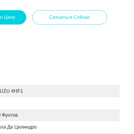
ю Цену
Связаться Сейчас
SUZU 4HF1
0 Фунтов
апа Де Цилиндро