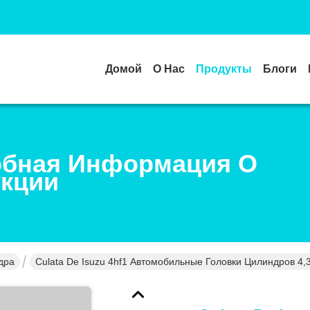
Домой
О Нас
Продукты
Блоги
бная Информация О
кции
дра
Culata De Isuzu 4hf1 Автомобильные Головки Цилиндров 4,3