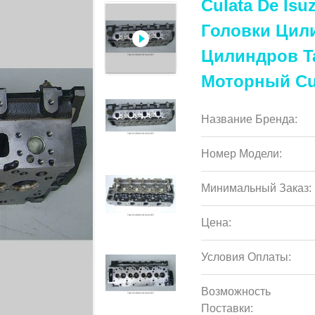
Culata De Is
Головки Цили
Цилиндров Tap
Моторный Cu
Название Бренда:
Номер Модели:
Минимальный Заказ:
Цена:
Условия Оплаты:
Возможность
Поставки: