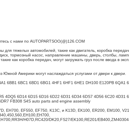
яжитесь с нами по AUTOPARTSOO(@)126.COM
уары для тяжелых автомобилей, такие как двигатель, коробка переда
иск, тормозный насос, направление машины, дверь, столбы, лампы
акие как коробка передач, могут загружать груз после ввода в экс
из Южной Америки могут наслаждаться услугами от двери к двери.
6BA1 6BB1 6BC1 6BD1 6BG1 4HF1 6HF1 6HE1 DH100 E120PB 6QA1 
6DR5 4DQ5 6D14 6D15 6D16 6D22 6D31 6D34 6DS7 4D56 6C20 4D3
R7 FB308 S4S auto parts and engine assembly
D, EH700, EF550, EF750, K13C, и K13D, EK100, ER200, EM100, V21
L340,450,560,EH100,EH700,
H700,RR3H/H07D,RC420/DK20,FS27/EK100,RE201/EB400,ZM403044