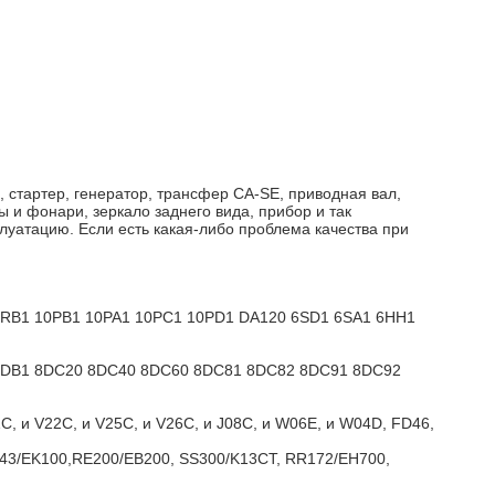
ч, стартер, генератор, трансфер CA-SE, приводная вал,
 и фонари, зеркало заднего вида, прибор и так
плуатацию. Если есть какая-либо проблема качества при
6RB1 10PB1 10PA1 10PC1 10PD1 DA120 6SD1 6SA1 6HH1
1 6DB1 8DC20 8DC40 8DC60 8DC81 8DC82 8DC91 8DC92
C, и V22C, и V25C, и V26C, и J08C, и W06E, и W04D, FD46,
3/EK100,RE200/EB200, SS300/K13CT, RR172/EH700,