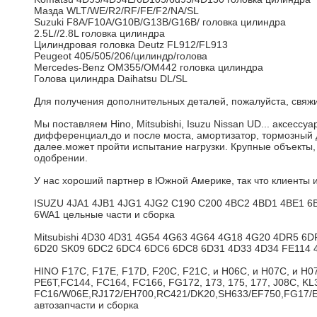
Мазда WLT/WE/R2/RF/FE/F2/NA/SL
Suzuki F8A/F10A/G10B/G13B/G16B/ головка цилиндра
2.5L//2.8L головка цилиндра
Цилиндровая головка Deutz FL912/FL913
Peugeot 405/505/206/цилиндр/голова
Mercedes-Benz OM355/OM442 головка цилиндра
Голова цилиндра Daihatsu DL/SL
Для получения дополнительных деталей, пожалуйста, св
Мы поставляем Hino, Mitsubishi, Isuzu Nissan UD... аксесс
дифференциал,до и после моста, амортизатор, тормозный д
далее.может пройти испытание нагрузки. Крупные объекты, т
одобрении.
У нас хороший партнер в Южной Америке, так что клиенты 
ISUZU 4JA1 4JB1 4JG1 4JG2 C190 C200 4BC2 4BD1 4BE1 
6WA1 цельные части и сборка
Mitsubishi 4D30 4D31 4G54 4G63 4G64 4G18 4G20 4DR5 
6D20 SK09 6DC2 6DC4 6DC6 6DC8 6D31 4D33 4D34 FE114 4D
HINO F17C, F17E, F17D, F20C, F21C, и H06C, и H07C, и H07
PE6T,FC144, FC164, FC166, FG172, 173, 175, 177, J08C, K
FC16/W06E,RJ172/EH700,RC421/DK20,SH633/EF750,FG17/E
автозапчасти и сборка