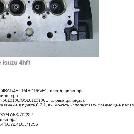
T/4BA1/4HF1/4HG1/6VE1 головка цилиндра
 цилиндра
75610100/OSL0110100E головка цилиндра
указанные в пункте 6.2.1, вы можете использовать следующие пара
/3Y/4Y/5K/7K/22R
цилиндра
64/6G72/4D55/4D56