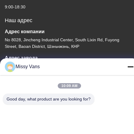
9:00-18:30
Наш адрес
Адрес компании
No 8028, Jincheng Industrial Center, South Lixin Rd, Fuyong
Street, Baoan District, Шэньчжэнь, КНР
Адрес завода
No 1010, Южная Qiaohe Rd, Qiaotou, Fuyong, Bao'an District,
Missy Vans
Шэньчжэнь, КНР
Тел.
10:09 AM
+86-185-7643-6547
Good day, what product are you looking for?
Китай Хорошее качество Части японских двигателей