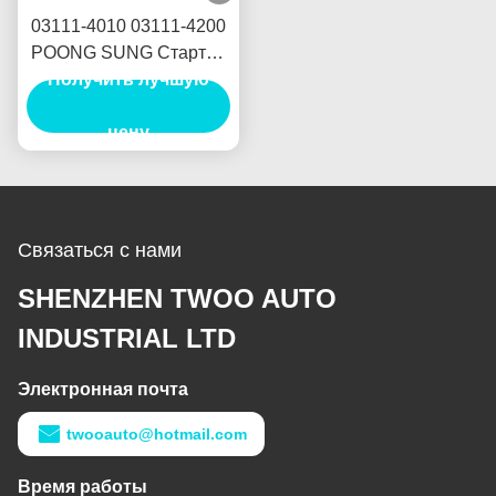
03111-4010 03111-4200
POONG SUNG Стартер
Получить лучшую
12 В 2,2 кВт 11T
MOTORES DE
ARRANQUE
цену
Связаться с нами
SHENZHEN TWOO AUTO
INDUSTRIAL LTD
Электронная почта
twooauto@hotmail.com
Время работы