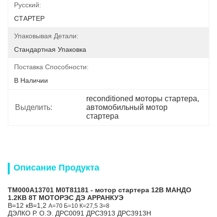
Русский:
СТАРТЕР
Упаковывая Детали:
Стандартная Упаковка
Поставка Способности:
В Наличии
reconditioned моторы стартера
, 
Выделить:
автомобильный мотор 
стартера
Описание Продукта
ТМ000А13701 М0Т81181 -
мотор стартера
12В МАНДО
1.2КВ 8Т МОТОРЭС ДЭ АРРАНКУЭ
В=12 кВ=1,2
А=70 Б=10 К=27,5 З=8
ДЭЛКО Р. О.Э. ДРС0091 ДРС3913 ДРС3913Н